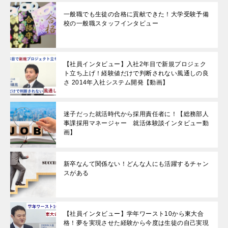
一般職でも生徒の合格に貢献できた！大学受験予備
校の一般職スタッフインタビュー
【社員インタビュー】入社2年目で新規プロジェク
ト立ち上げ！経験値だけで判断されない風通しの良
さ 2014年入社システム開発【動画】
迷子だった就活時代から採用責任者に！【総務部人
事課採用マネージャー 就活体験談インタビュー動
画】
新卒なんて関係ない！どんな人にも活躍するチャン
スがある
【社員インタビュー】学年ワースト10から東大合
格！夢を実現させた経験から今度は生徒の自己実現