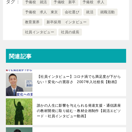
タグ
予備校 就活
予備校 新卒
予備校 求人
予備校 求人 東京
会社選び
就活
就職活動
教育業界
新卒採用 インタビュー
社員インタビュー
社員の成長
関連記事
【社員インタビュー】コロナ渦でも満足度が下がら
ない！変化への寛容さ 2007年入社校長【動画】
誰かの人生に影響を与えられる発達支援・通信講座
の教材開発に取り組む・教材企画制作【就活エピソ
ード・社員インタビュー動画】