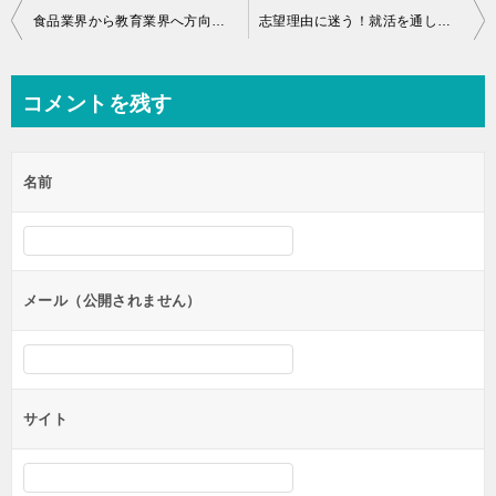
投
食品業界から教育業界へ方向転換！エネルギーを傾けられる仕事を選びたい【就活エピソード・四谷学院社員インタビュー動画】
志望理由に迷う！就活を通して見えてきた「自分」【就活エピソード・四谷学院社員インタビュー動画】
稿
ナ
コメントを残す
ビ
ゲ
名前
ー
シ
ョ
ン
メール（公開されません）
サイト