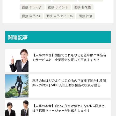
面接 チェック
面接 ポイント
面接 将来性
面接 自己PR
面接 自己アピール
面接 評価
関連記事
【人事の本音】面接でこれをやると悪印象？商品名
やサービス名、企業理念を正しく言えますか？
就活の軸はどのように定めるの？面接で聞かれる質
問への対策 | 5000人以上面接担当の役員が語る
【人事の本音】自分の良さが伝わらないNG面接と
は？採用マネージャーがお伝えします！