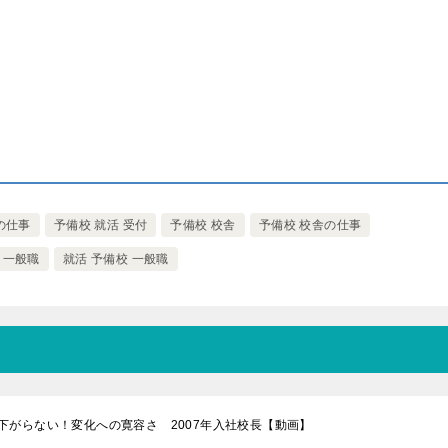
の仕事
予備校 就活 受付
予備校 校舎
予備校 校舎の仕事
 一般職
就活 予備校 一般職
下がらない！変化への寛容さ 2007年入社校長【動画】