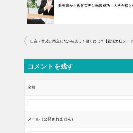
販売職から教育業界に転職成功！大学合格と
投
稿
ナ
コメントを残す
ビ
ゲ
ー
名前
シ
ョ
ン
メール（公開されません）