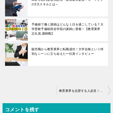
の3大スキルとは～
予備校で働く講師はどんな１日を過ごしている？大
学受験予備校四谷学院の講師に密着！【教育業界
正社員 講師職】
販売職から教育業界に転職成功！大学合格という特
別なシーンに立ち会えたー社員インタビュー
投
教育業界を志望する人必見！大学受験の学部学科選び
稿
ナ
コメントを残す