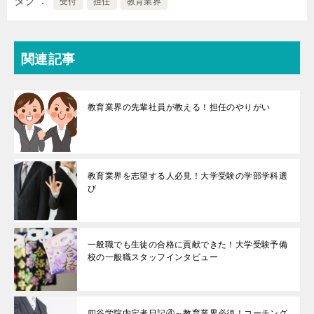
タグ
受付
担任
教育業界
関連記事
教育業界の先輩社員が教える！担任のやりがい
教育業界を志望する人必見！大学受験の学部学科選
び
一般職でも生徒の合格に貢献できた！大学受験予備
校の一般職スタッフインタビュー
四谷学院内定者日記④～教育業界必須！コーチング