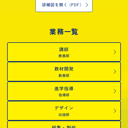
詳細図を開
く
（PDF
）
業務一覧
講師
教務部
教材開発
教務部
進学指導
指導部
デザイン
出版部
編集・制作