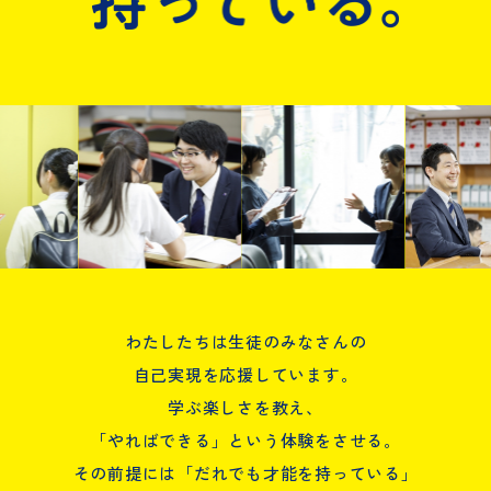
社員インタビュー
トップメッセージ
YOTSUYA ISM
わたしたちは生徒のみなさんの
募集要項
自己実現を応援しています。
新卒採用 / 第二新卒・中途採用
学ぶ楽しさを教え、
「やればできる」という体験をさせる。
個別指導講師（大学生）
その前提には「だれでも才能を持っている」
非常勤講師 / 大学院生講師 /パートアルバイト